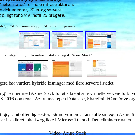
helse status' for hele infrastrukturen.
le dokumenter, PC'er og servere.
 billigt for SMV indtil 25 brugere.
als’, 2 ’SBS domæne’ og 3 ’SBS Cloud tjenester’.
an konfigurere’, 3 ’hvordan installere’ og 4 ’Azure Stack’.
re bør vurdere hybride løsninger med flere servere i stedet.
ing’ partner med
Azure Stack
for at sikre at sine virtuelle servere forbli
BS 2016 domæne i Azure med egen Database, SharePoint/OneDrive og/
tlige, samt offentlig sektor, bør nu vurdere at anskaffe sin egen Azure 
r er installeret lokalt - og ikke i Microsoft Cloud. Den eliminerer nationa
Video: Azure Stack