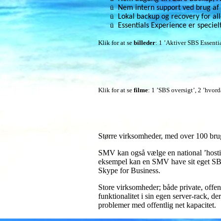
ü
Nem intern support ved brug af '
ü
Lokal backup og recovery for al
ü
Essentials Experience er specielt
Klik for at se
billeder
: 1 ’Aktiver SBS Essenti
Klik for at se
filme
: 1 ’SBS oversigt’, 2 ’hvord
Større virksomheder, med over 100 bruge
SMV kan også vælge en national ’host
eksempel kan en SMV have sit eget S
Skype for Business.
Store virksomheder; både private, offen
funktionalitet i sin egen server-rack, de
problemer med offentlig net kapacitet.