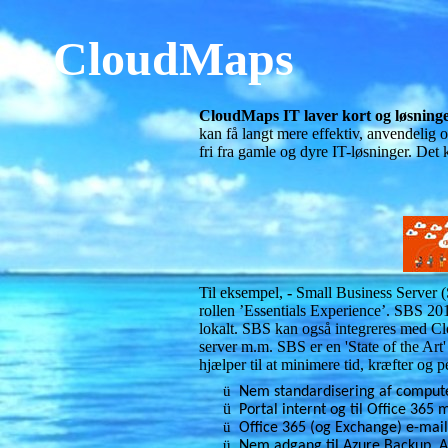
CloudMaps
CloudMaps IT laver kort og løsning
kan få langt mere effektiv, anvendelig 
fri fra gamle og dyre IT-løsninger. De
Til eksempel,
-
Small Business Server (
rollen ’Essentials Experience’. SBS 2012
lokalt. SBS kan også integreres med Clo
server m.m. SBS er en 'State of the Art
hjælper til at minimere tid, kræfter og 
ü
Nem standardisering af compute
ü
Portal internt og til Office 36
ü
Office 365 (og Exchange) e-mail
ü
Nem adgang til Azure Backup, AD