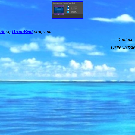
rk
og
DrumBeat
program
.
Kontakt:
Dette webste