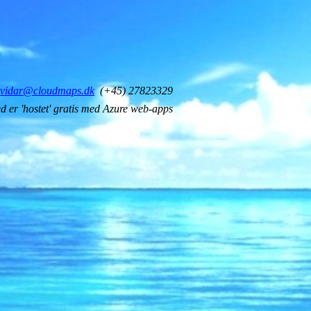
vidar@cloudmaps.dk
(+45) 27823329
d er 'hostet' gratis med Azure web-apps