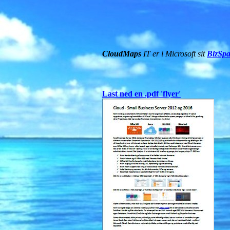
CloudMaps
IT er i Microsoft sit
BizSpa
Last ned en .pdf 'flyer'