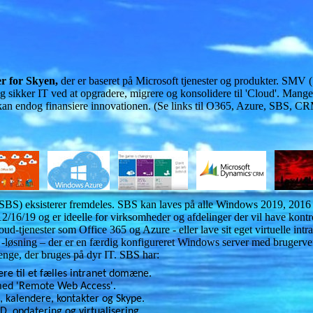
er for Skyen,
der
er baseret på Microsoft tjenester og produkter. SM
og sikker IT ved at opgradere, migrere og konsolidere til 'Cloud'. Mang
t kan endog finansiere innovationen. (Se links til O365, Azure, SBS, C
SBS) eksisterer fremdeles. SBS kan laves på alle Windows 2019, 2016 
/16/19 og er ideelle for virksomheder og afdelinger der vil have kontrol
ud-tjenester som Office 365 og Azure - eller lave sit eget virtuelle i
' -løsning – der er en færdig konfigureret Windows server med brugerve
penge, der bruges på dyr IT. SBS har:
re til et fælles intranet domæne.
5 med 'Remote Web Access'.
, kalendere, kontakter og Skype.
, opdatering og virtualisering.