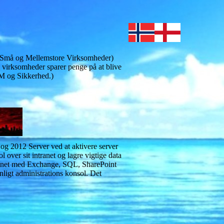
V (Små og Mellemstore Virksomheder)
e virksomheder sparer penge på at blive
RM og Sikkerhed.)
og 2012 Server ved at aktivere server
 over sit intranet og lagre vigtige data
ntranet med Exchange, SQL, SharePoint
nligt administrations konsol. Det